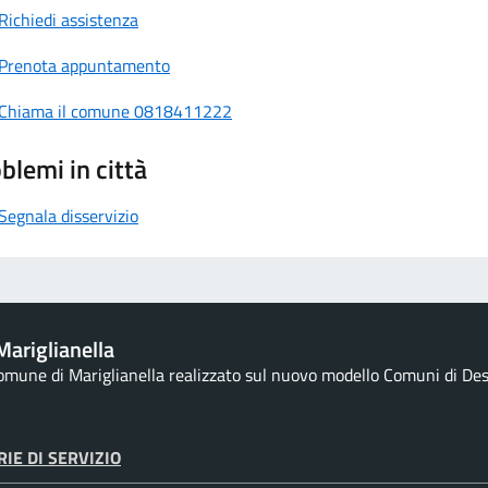
Richiedi assistenza
Prenota appuntamento
Chiama il comune 0818411222
blemi in città
Segnala disservizio
ariglianella
Comune di Mariglianella realizzato sul nuovo modello Comuni di Desig
IE DI SERVIZIO