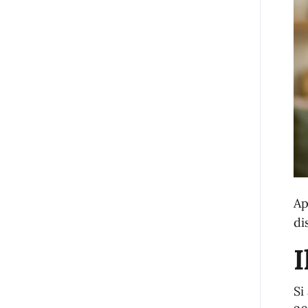
Ap
di
I
Si