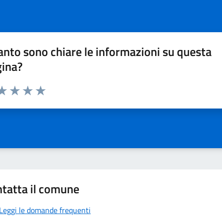
nto sono chiare le informazioni su questa
gina?
da 1 a 5 stelle la pagina
a 1 stelle su 5
aluta 2 stelle su 5
Valuta 3 stelle su 5
Valuta 4 stelle su 5
Valuta 5 stelle su 5
tatta il comune
Leggi le domande frequenti