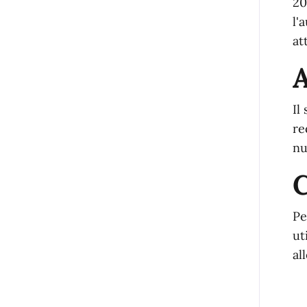
20
l'
at
A
Il
re
nu
Pe
ut
al