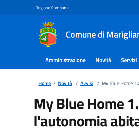
Regione Campania
Comune di Mariglia
Amministrazione
Novità
Servizi
Home
/
Novità
/
Avvisi
/
My Blue Home 1.0:
My Blue Home 1.0
l'autonomia abit