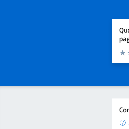
Qua
pa
Valuta 
Valut
V
Con