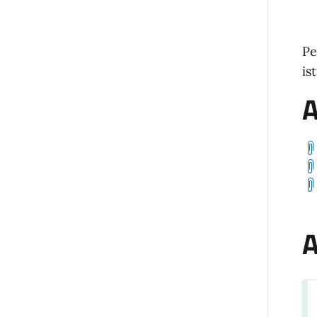
Pe
is
A
A