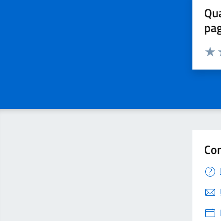
Qua
pa
Valuta 
Valut
V
Con