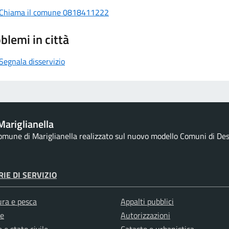
Chiama il comune 0818411222
blemi in città
Segnala disservizio
ariglianella
Comune di Mariglianella realizzato sul nuovo modello Comuni di Desig
IE DI SERVIZIO
ura e pesca
Appalti pubblici
e
Autorizzazioni