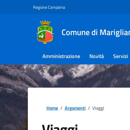
Regione Campania
Comune di Mariglia
Amministrazione
Novità
Servizi
Home
/
Argomenti
/
Viaggi
Viaggi