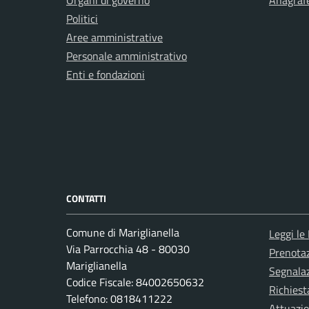
Organi di governo
Anagrafe
Politici
Aree amministrative
Personale amministrativo
Enti e fondazioni
CONTATTI
Comune di Mariglianella
Leggi le
Via Parrocchia 48 - 80030
Prenota
Mariglianella
Segnalaz
Codice Fiscale: 84002650632
Richiest
Telefono: 0818411222
Attuazi