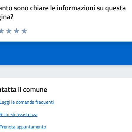
nto sono chiare le informazioni su questa
gina?
da 1 a 5 stelle la pagina
a 1 stelle su 5
aluta 2 stelle su 5
Valuta 3 stelle su 5
Valuta 4 stelle su 5
Valuta 5 stelle su 5
tatta il comune
Leggi le domande frequenti
Richiedi assistenza
Prenota appuntamento