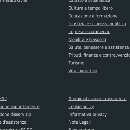
 e stato civile
Catasto e urbanistica
Cultura e tempo libero
Educazione e formazione
Giustizia e sicurezza pubblica
Imprese e commercio
Mobilità e trasporti
Salute, benessere e assistenza
Tributi, finanze e contravvenzi
Turismo
Vita lavorativa
 FAQ
Amministrazione trasparente
zione appuntamento
Cookie policy
ione disservizio
Informativa privacy
a d'assistenza
Note Legali
one misure PNRR
Albo pretorio