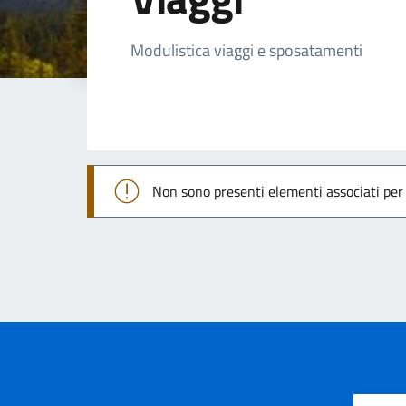
Dettagli della not
Modulistica viaggi e sposatamenti
Non sono presenti elementi associati pe