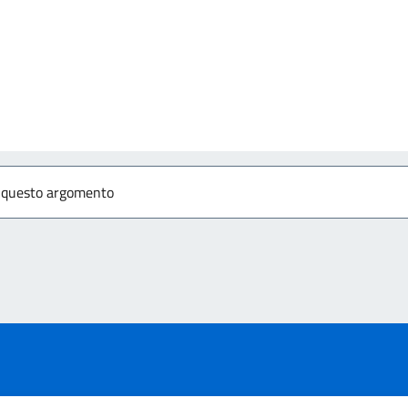
izia
r questo argomento