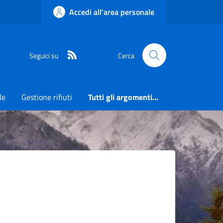
Accedi all'area personale
RSS
Seguici su
Cerca
le
Gestione rifiuti
Tutti gli argomenti...