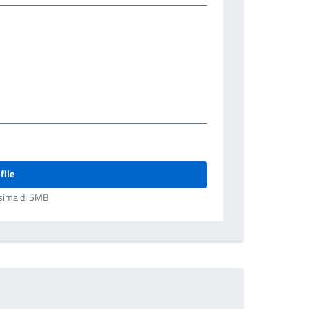
file
sima di 5MB