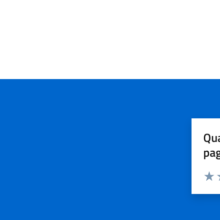
Qua
pa
Valuta 
Valut
V