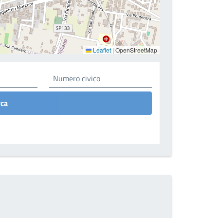
Leaflet
|
OpenStreetMap
rca