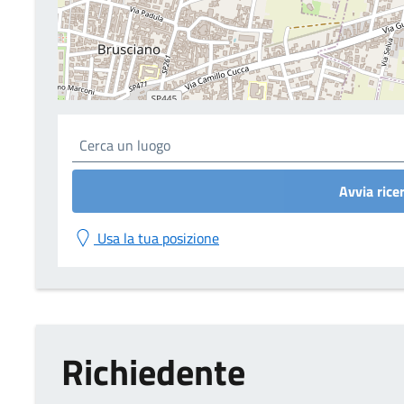
Avvia rice
Usa la tua posizione
Richiedente