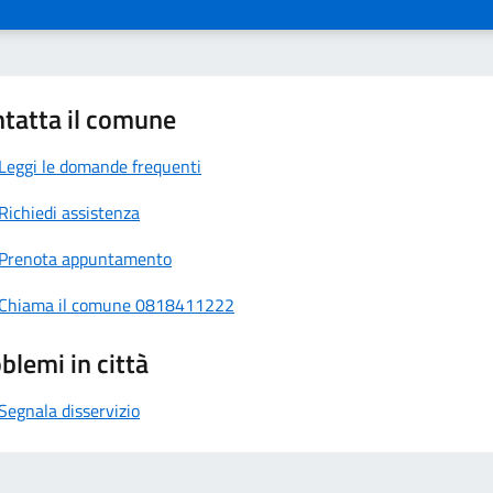
sull'uso del sito e per controllarne il corr
Dati forniti volontariamente dall'utente:
L
di posta elettronica agli indirizzi indicati, 
comporta la successiva acquisizione dell'ind
tatta il comune
altri dati personali inseriti, necessari per ri
Finalità e Base Giuri
Leggi le domande frequenti
Trattamento
Richiedi assistenza
Prenota appuntamento
I dati personali sono trattati dal Comune di Ma
Chiama il comune 0818411222
l'esecuzione dei propri compiti di interesse pubb
poteri (art. 6, par. 1, lett. e del GDPR). Nello spe
blemi in città
seguenti finalità:
Segnala disservizio
Accesso ai Servizi Online:
Per consentire l'
CNS) e l'erogazione dei servizi digitali richies
edilizie, iscrizioni scolastiche, tributi).