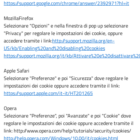
https://support.google.com/chrome/answer/2392971?hl=it
MozillaFirefox
Selezionare "Opzioni" e nella finestra di pop up selezionare
"Privacy" per regolare le impostazioni dei cookie, oppure
accedere tramite i link:
http://support.mozilla.org/en-
US/kb/Enabling%20and%20disabling%20cookies
https://support.mozilla.org/it/kb/Attivare%20e%20disattivare%
Apple Safari
Selezionare "Preferenze" e poi "Sicurezza" dove regolare le
impostazioni dei cookie oppure accedere tramite il link:
https://support.apple.com/it-it/HT201265
Opera
Selezionare "Preferenze", poi "Avanzate" e poi "Cookie" dove
regolare le impostazioni dei cookie oppure accedere tramite il
link: http://www.opera.com/help/tutorials/security/cookies/
http://help.opera.com/Windows/10.00/it/cookies.html