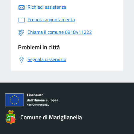
Richiedi assistenza
Prenota appuntamento
Chiama il comune 0818411222
Problemi in città
Segnala disservizio
Comune di Mariglianella