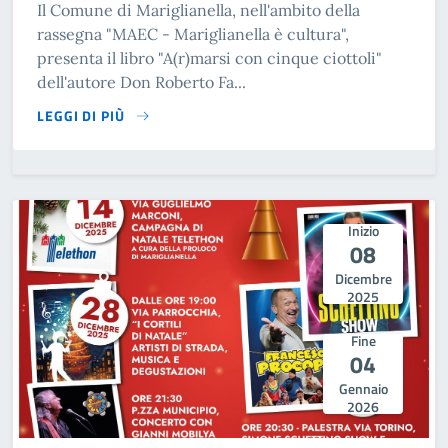
Il Comune di Mariglianella, nell'ambito della
rassegna "MAEC - Mariglianella è cultura",
presenta il libro "A(r)marsi con cinque ciottoli"
dell'autore Don Roberto Fa...
LEGGI DI PIÙ
SU PRESENTAZIONE LIBRO: A(R)MARSI CON CINQUE CIOTTO
Inizio
08
Dicembre
2025
Fine
04
Gennaio
2026