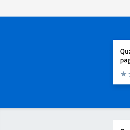
Qua
pa
Valuta 
Valut
V