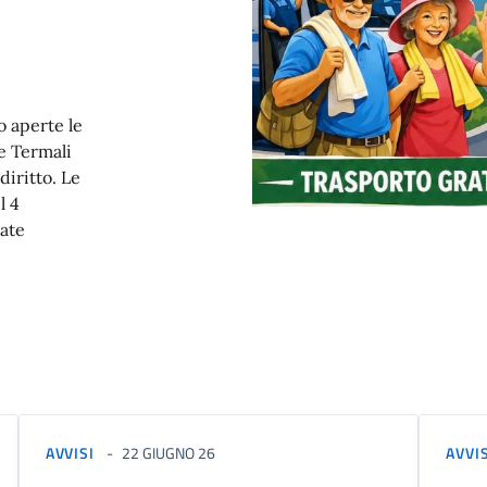
o aperte le
e Termali
diritto. Le
l 4
ate
AVVISI
22 GIUGNO 26
AVVI