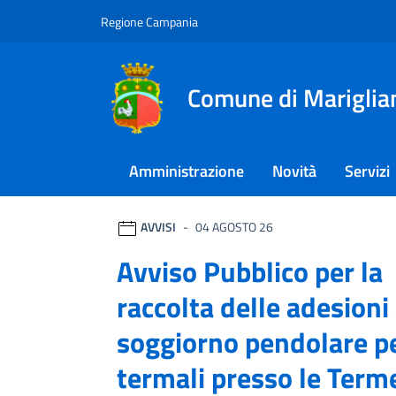
Vai ai contenuti
Vai al footer
Regione Campania
Comune di Mariglia
Amministrazione
Novità
Servizi
Comune di Mariglianel
Ultime notizie
AVVISI
04 AGOSTO 26
Avviso Pubblico per la
raccolta delle adesioni 
soggiorno pendolare p
termali presso le Terme