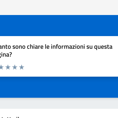
nto sono chiare le informazioni su questa
gina?
da 1 a 5 stelle la pagina
a 1 stelle su 5
aluta 2 stelle su 5
Valuta 3 stelle su 5
Valuta 4 stelle su 5
Valuta 5 stelle su 5