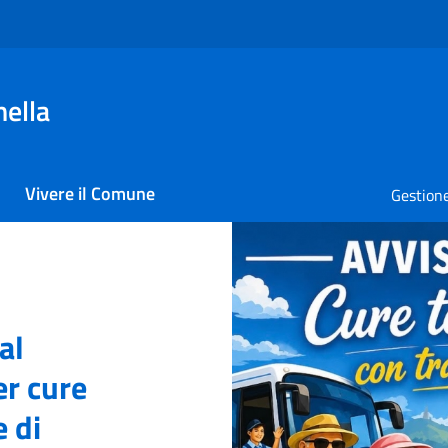
nella
Vivere il Comune
Gestione
la
al
er cure
 di