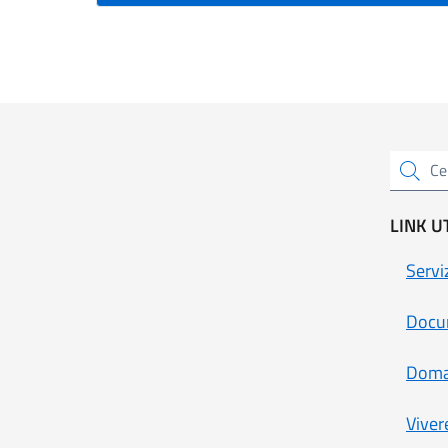
Cerca un
LINK UT
Servi
Docum
Doma
Viver