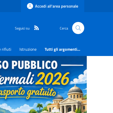
Accedi all'area personale
RSS
Seguici su
Cerca
 rifiuti
Istruzione
Tutti gli argomenti...