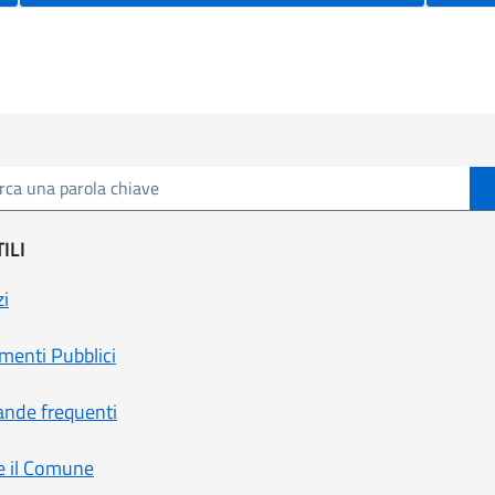
a parola chiave
ILI
zi
enti Pubblici
nde frequenti
e il Comune