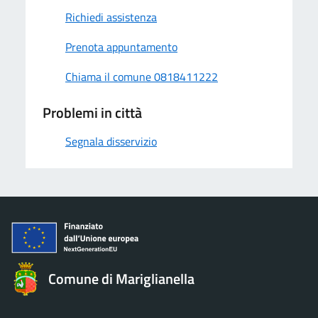
Richiedi assistenza
Prenota appuntamento
Chiama il comune 0818411222
Problemi in città
Segnala disservizio
Comune di Mariglianella