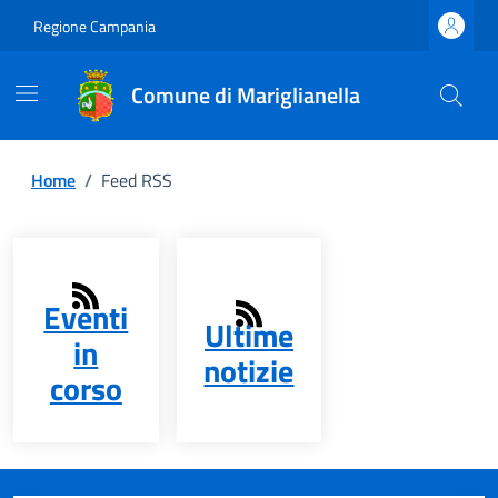
Regione Campania
Comune di Mariglianella
Home
/
Feed RSS
Eventi
Ultime
in
notizie
corso