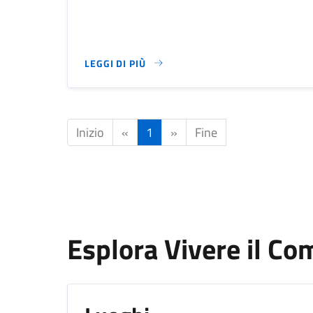
LEGGI DI PIÙ
SU CIMITERO COMUNALE
Inizio
«
1
»
Fine
Esplora Vivere il C