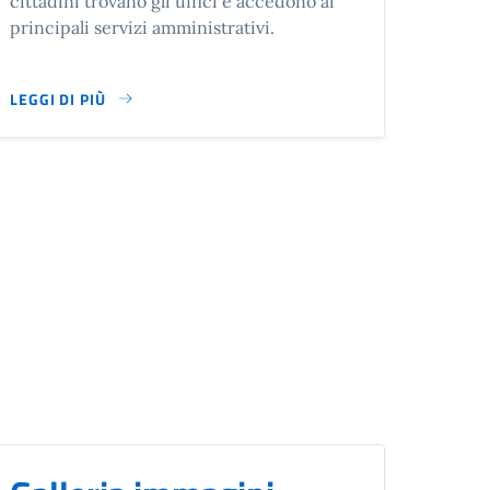
cittadini trovano gli uffici e accedono ai
principali servizi amministrativi.
LEGGI DI PIÙ
SU MUNICIPIO