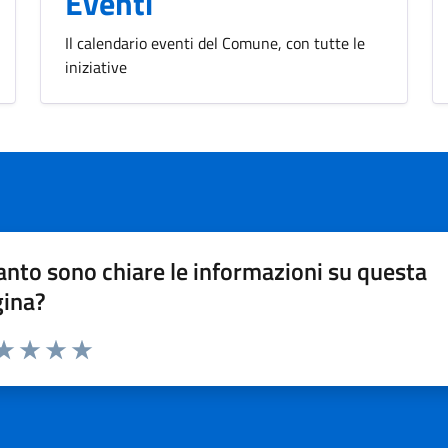
Eventi
Il calendario eventi del Comune, con tutte le
iniziative
nto sono chiare le informazioni su questa
gina?
da 1 a 5 stelle la pagina
a 1 stelle su 5
aluta 2 stelle su 5
Valuta 3 stelle su 5
Valuta 4 stelle su 5
Valuta 5 stelle su 5