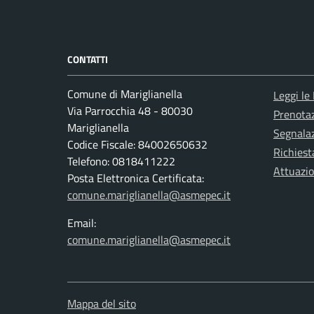
CONTATTI
Comune di Mariglianella
Leggi le
Via Parrocchia 48 - 80030
Prenota
Mariglianella
Segnalaz
Codice Fiscale: 84002650632
Richiest
Telefono: 0818411222
Attuazi
Posta Elettronica Certificata:
comune.mariglianella@asmepec.it
Email:
comune.mariglianella@asmepec.it
Mappa del sito