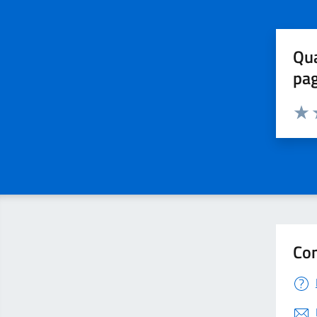
Qua
pa
Valuta 
Valut
V
Con