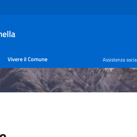
nella
Vivere il Comune
Assistenza socia
le