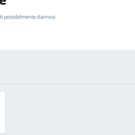
izia
nti possibilmente dannosi