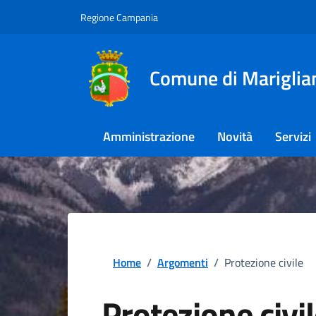
Regione Campania
Comune di Mariglia
Amministrazione
Novità
Servizi
Home
/
Argomenti
/
Protezione civile
Protezione civi