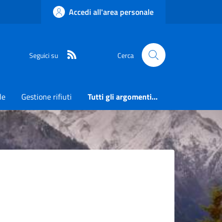
Accedi all'area personale
RSS
Seguici su
Cerca
le
Gestione rifiuti
Tutti gli argomenti...