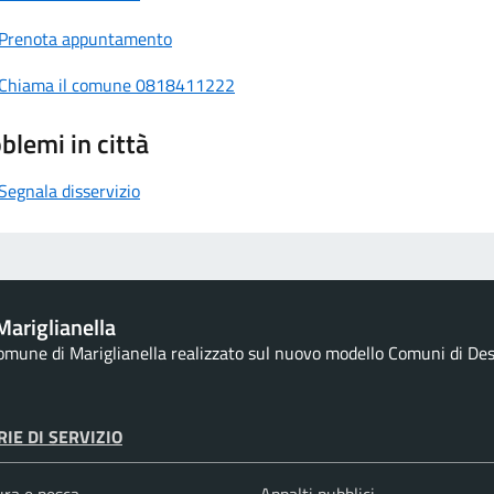
Prenota appuntamento
Chiama il comune 0818411222
blemi in città
Segnala disservizio
ariglianella
Comune di Mariglianella realizzato sul nuovo modello Comuni di Desig
IE DI SERVIZIO
ura e pesca
Appalti pubblici