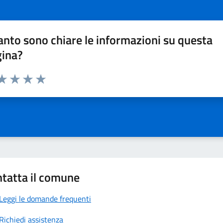
nto sono chiare le informazioni su questa
gina?
da 1 a 5 stelle la pagina
a 1 stelle su 5
aluta 2 stelle su 5
Valuta 3 stelle su 5
Valuta 4 stelle su 5
Valuta 5 stelle su 5
tatta il comune
Leggi le domande frequenti
Richiedi assistenza