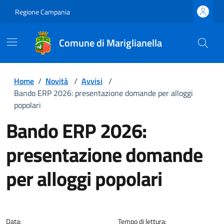
Regione Campania
Comune di Mariglianella
Home
/
Novità
/
Avvisi
/
Bando ERP 2026: presentazione domande per alloggi
popolari
Bando ERP 2026:
presentazione domande
per alloggi popolari
Dettagli della notizia
Data:
Tempo di lettura: