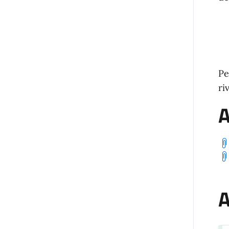
Pe
ri
A
A