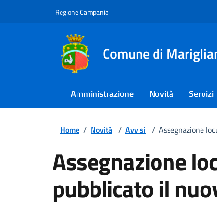
Regione Campania
Comune di Mariglia
Amministrazione
Novità
Servizi
Home
/
Novità
/
Avvisi
/
Assegnazione locul
Assegnazione locu
pubblicato il nu