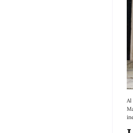
Al
Ma
in