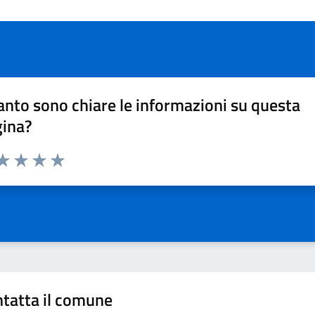
nto sono chiare le informazioni su questa
gina?
da 1 a 5 stelle la pagina
a 1 stelle su 5
aluta 2 stelle su 5
Valuta 3 stelle su 5
Valuta 4 stelle su 5
Valuta 5 stelle su 5
tatta il comune