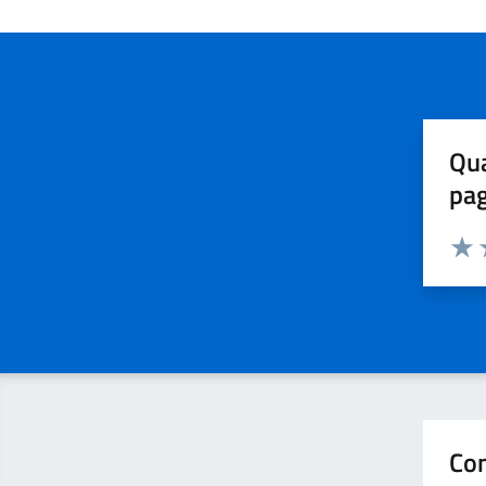
Qua
pa
Valuta 
Valut
V
Con