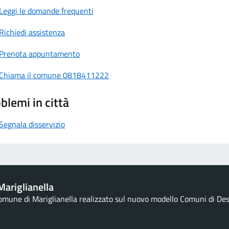
Leggi le domande frequenti
Richiedi assistenza
Prenota appuntamento
Chiama il comune 0818411222
blemi in città
Segnala disservizio
ariglianella
Comune di Mariglianella realizzato sul nuovo modello Comuni di Desig