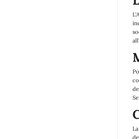
L
L'
in
so
al
Po
co
de
Se
La
de