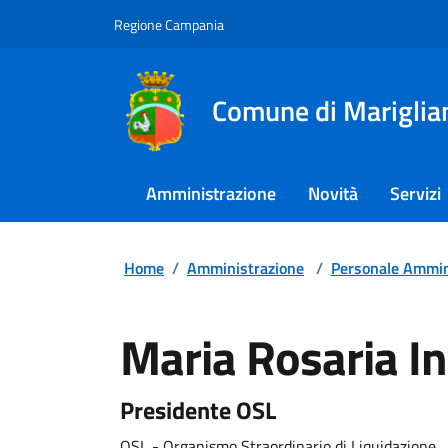
Regione Campania
Comune di Mariglia
Amministrazione
Novità
Servizi
Home
/
Amministrazione
/
Personale Ammin
Maria Rosaria I
Presidente OSL
OSL - Organismo Straordinario di Liquidazione