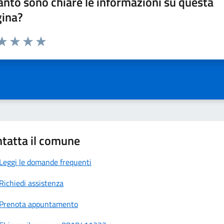
nto sono chiare le informazioni su questa
gina?
da 1 a 5 stelle la pagina
a 1 stelle su 5
aluta 2 stelle su 5
Valuta 3 stelle su 5
Valuta 4 stelle su 5
Valuta 5 stelle su 5
tatta il comune
Leggi le domande frequenti
Richiedi assistenza
Prenota appuntamento