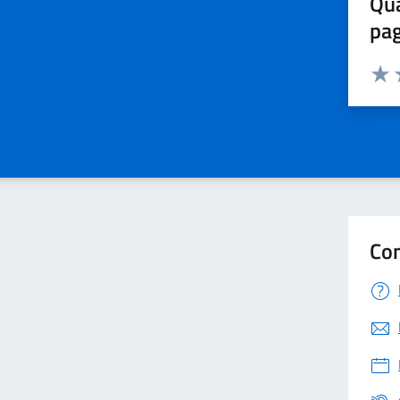
Qua
pa
Valuta 
Valut
V
Con